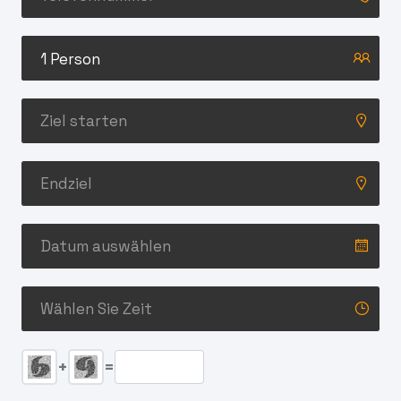
1 Person
+
=